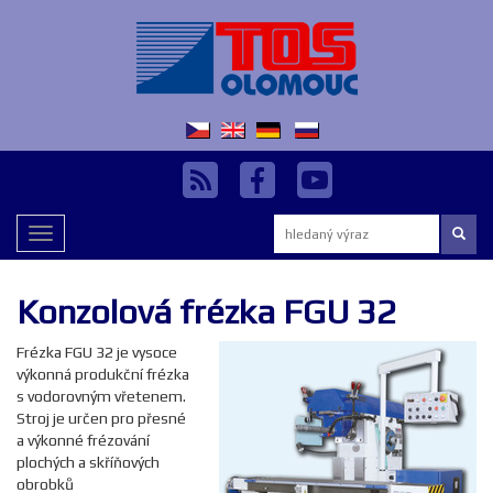
Vyhledávání:
Toggle
navigation
Konzolová frézka FGU 32
Frézka FGU 32 je vysoce
výkonná produkční frézka
s vodorovným vřetenem.
Stroj je určen pro přesné
a výkonné frézování
plochých a skříňových
obrobků