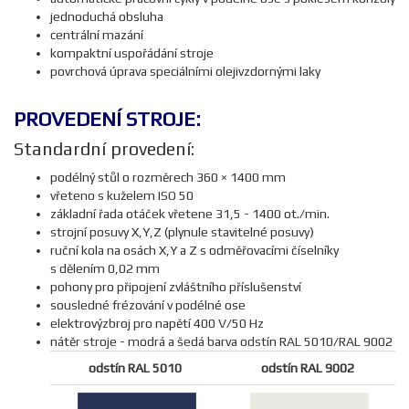
jednoduchá obsluha
centrální mazání
kompaktní uspořádání stroje
povrchová úprava speciálními olejivzdornými laky
PROVEDENÍ STROJE:
Standardní provedení:
podélný stůl o rozměrech 360 × 1400 mm
vřeteno s kuželem ISO 50
základní řada otáček vřetene 31,5 - 1400 ot./min.
strojní posuvy X,Y,Z (plynule stavitelné posuvy)
ruční kola na osách X,Y a Z s odměřovacími číselníky
s dělením 0,02 mm
pohony pro připojení zvláštního příslušenství
sousledné frézování v podélné ose
elektrovýzbroj pro napětí 400 V/50 Hz
nátěr stroje - modrá a šedá barva odstín RAL 5010/RAL 9002
odstín RAL 5010
odstín RAL 9002