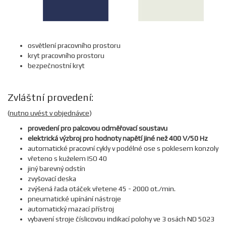
osvětlení pracovního prostoru
kryt pracovního prostoru
bezpečnostní kryt
Zvláštní provedení:
(
nutno uvést v objednávce
)
provedení pro palcovou odměřovací soustavu
elektrická výzbroj pro hodnoty napětí jiné než 400 V/50 Hz
automatické pracovní cykly v podélné ose s poklesem konzoly
vřeteno s kuželem ISO 40
jiný barevný odstín
zvyšovací deska
zvýšená řada otáček vřetene 45 - 2000 ot./min.
pneumatické upínání nástroje
automatický mazací přístroj
vybavení stroje číslicovou indikací polohy ve 3 osách ND 5023