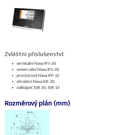
Zvláštní příslušenství:
vertikální hlava IFV 20
univerzální hlava IFU 20
prostorová hlava IFP 32
obrážecí hlava IOF 20
odklápěč IOR 20, IOR 32
Rozměrový plán (mm)