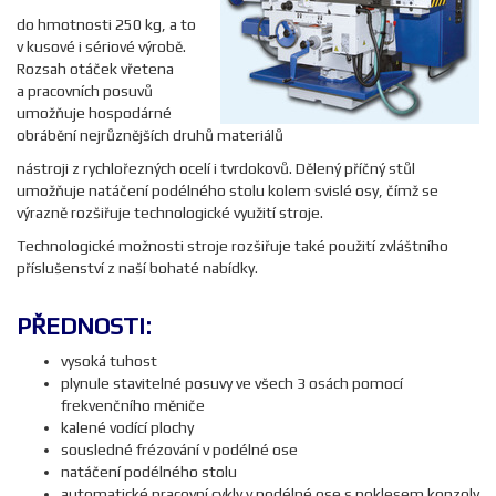
do hmotnosti 250 kg, a to
v kusové i sériové výrobě.
Rozsah otáček vřetena
a pracovních posuvů
umožňuje hospodárné
obrábění nejrůznějších druhů materiálů
nástroji z rychlořezných ocelí i tvrdokovů. Dělený příčný stůl
umožňuje natáčení podélného stolu kolem svislé osy, čímž se
výrazně rozšiřuje technologické využití stroje.
Technologické možnosti stroje rozšiřuje také použití zvláštního
příslušenství z naší bohaté nabídky.
PŘEDNOSTI:
vysoká tuhost
plynule stavitelné posuvy ve všech 3 osách pomocí
frekvenčního měniče
kalené vodící plochy
sousledné frézování v podélné ose
natáčení podélného stolu
automatické pracovní cykly v podélné ose s poklesem konzoly