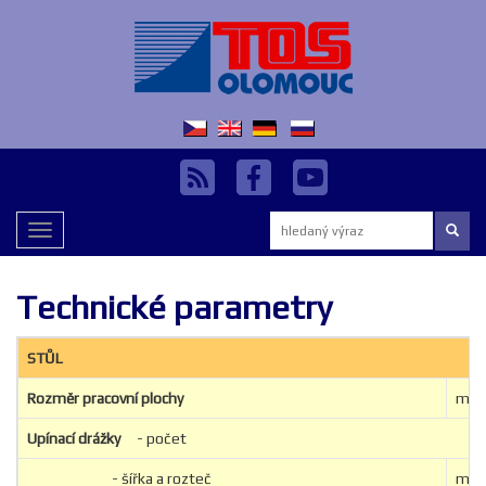
Vyhledávání:
Toggle
navigation
Technické parametry
STŮL
Rozměr pracovní plochy
mm
Upínací drážky
- počet
- šířka a rozteč
mm