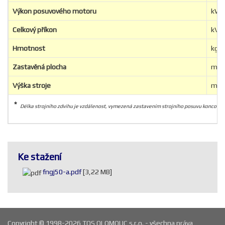
Výkon posuvového motoru
kW
Celkový příkon
kVA
Hmotnost
kg
Zastavěná plocha
mm
Výška stroje
mm
*
Délka strojního zdvihu je vzdálenost, vymezená zastavením strojního posuvu koncový
Ke stažení
fngj50-a.pdf
[3,22 MB]
Copyright © 1998-2026 TOS OLOMOUC s.r.o. - všechna práva