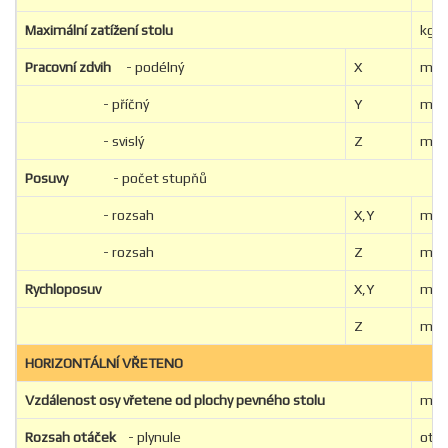
Maximální zatížení stolu
kg
Pracovní zdvih
- podélný
X
mm
- příčný
Y
mm
- svislý
Z
mm
Posuvy
- počet stupňů
- rozsah
X,Y
mm/
- rozsah
Z
mm/
Rychloposuv
X,Y
mm/
Z
mm/
HORIZONTÁLNÍ VŘETENO
Vzdálenost osy vřetene od plochy
pevného stolu
m
Rozsah otáček
- plynule
ot./