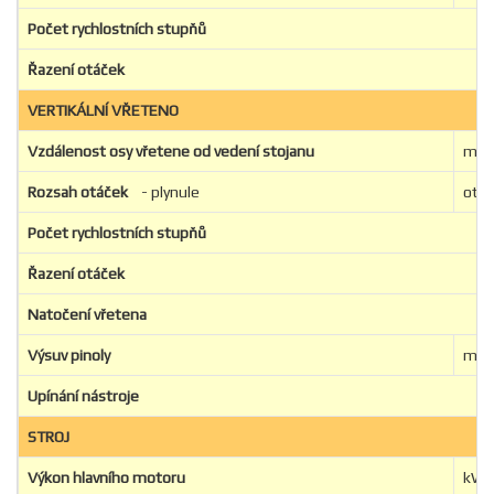
Počet rychlostních stupňů
Řazení otáček
VERTIKÁLNÍ VŘETENO
Vzdálenost osy vřetene od vedení stojanu
m
Rozsah otáček
- plynule
ot./
Počet rychlostních stupňů
Řazení otáček
Natočení vřetena
Výsuv pinoly
m
Upínání nástroje
STROJ
Výkon hlavního motoru
kW