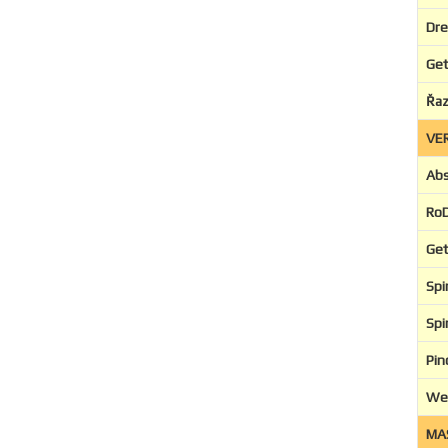
Dre
Get
Řaz
VE
Abs
RoD
Get
Spi
Sp
Pin
We
MA