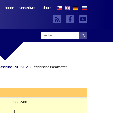
home
serverkarte
druck
Suchen:
schine FNGJ 50 A
> Technische Parameter
900x500
9