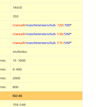
14x50
350
manuell
/
maschinenvorschub
720
/
700
*
manuell
/
maschinenvorschub
530
/
500
*
manuell
/
maschinenvorschub
515
/
500
*
stufenlos
min.
15-1000
min.
6-400
min.
2000
min.
800
ISO 40
158-548