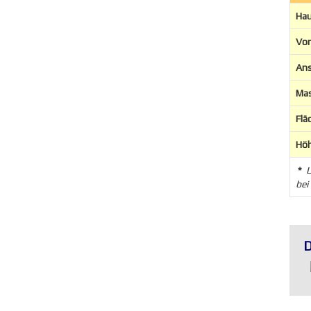
Hau
Vor
Ans
Ma
Flä
Hö
*
L
bei
D