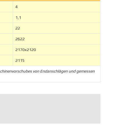
4
1,1
22
2622
2170x2120
2115
aschinenvorschubes von Endanschlägen und gemessen