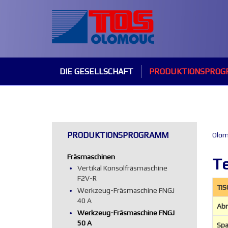
DIE GESELLSCHAFT
PRODUKTIONSPRO
PRODUKTIONSPROGRAMM
Olom
Fräsmaschinen
Te
Vertikal Konsolfräsmaschine
F2V-R
TIS
Werkzeug-Fräsmaschine FNGJ
40 A
Abm
Werkzeug-Fräsmaschine FNGJ
50 A
Sp