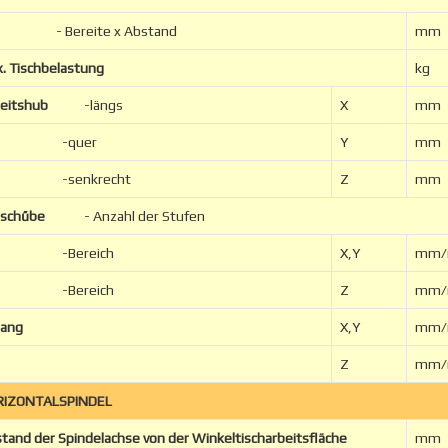
Bereite x Abstand
mm
. Tischbelastung
kg
eitshub
-längs
X
mm
-quer
Y
mm
senkrecht
Z
mm
rschűbe
- Anzahl der Stufen
Bereich
X,Y
mm/
Bereich
Z
mm/
gang
X,Y
mm/
Z
mm/
RIZONTALSPINDEL
tand der Spindelachse von der Winkeltischarbeitsfläche
mm