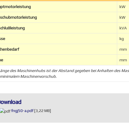
ptmotorleistung
kW
schubmotorleistung
kW
chlußleistung
kVA
sse
kg
chenbedarf
mm
he
mm
änge des Maschinenhubs ist der Abstand gegeben bei Anhalten des M
 minimalem Maschinenvorschub.
ownload
fngj50-a.pdf
[3,22 MB]