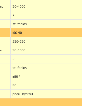
n.
50-4000
2
stufenlos
ISO 40
250-650
n.
50-4000
2
stufenlos
±90 °
80
pneu.-hydraul.