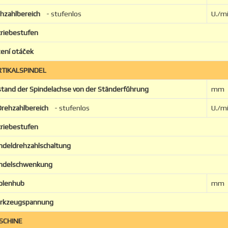
hzahlbereich
- stufenlos
U./mi
riebestufen
ení otáček
RTIKALSPINDEL
tand der Spindelachse von der Ständerfűhrung
mm
rehzahlbereich
- stufenlos
U./mi
riebestufen
ndeldrehzahlschaltung
indelschwenkung
olenhub
mm
rkzeugspannung
SCHINE